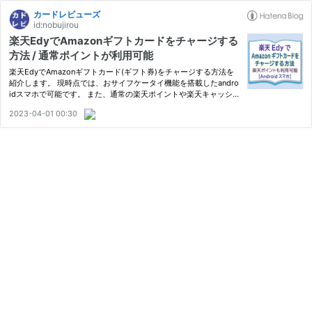
カードレビューズ
id:nobujirou
楽天EdyでAmazonギフトカードをチャージする
方法 / 通常ポイントが利用可能
楽天EdyでAmazonギフトカード(ギフト券)をチャージする方法を
紹介します。 現時点では、おサイフケータイ機能を搭載したandro
idスマホで可能です。 また、通常の楽天ポイントや楽天キャッシュ
で楽天Edy残高にチャージできるため、それらでAmazonギフトカ
2023-04-01 00:30
ードにチャージすることもできます。 この記事では、楽天EdyでA
mazon…