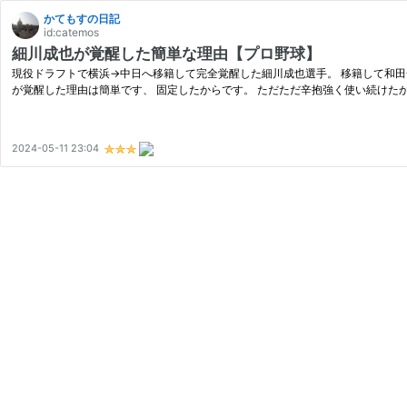
かてもすの日記
id:catemos
細川成也が覚醒した簡単な理由【プロ野球】
現役ドラフトで横浜→中日へ移籍して完全覚醒した細川成也選手。 移籍して和
が覚醒した理由は簡単です、 固定したからです。 ただただ辛抱強く使い続けたから
2024-05-11 23:04