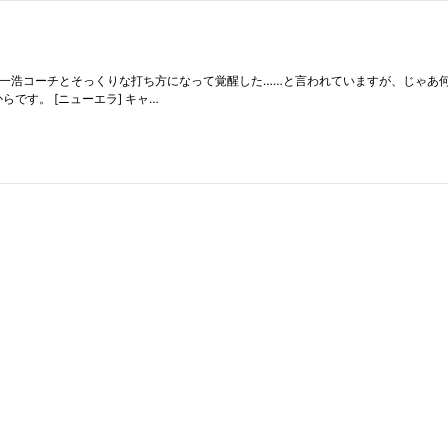
田一浩コーチとそっくりな打ち方になって覚醒した……と言われていますが、じゃあ
です。 [ニューエラ] キャ…