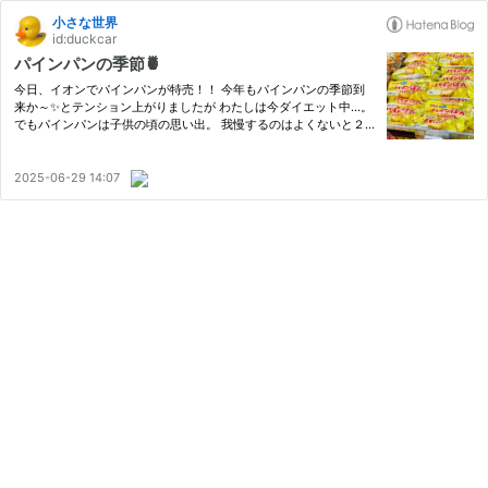
小さな世界
id:duckcar
パインパンの季節🍍
今日、イオンでパインパンが特売！！ 今年もパインパンの季節到
来か～✨とテンション上がりましたが わたしは今ダイエット中…。
でもパインパンは子供の頃の思い出。 我慢するのはよくないと２
つだけ買いました ちなみに例年は1日1個食べる計算で毎週7個は買
ってました。 うれしいな www.chiisanasekai.work www.chiisana
se…
2025-06-29 14:07