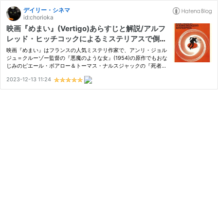
デイリー・シネマ
id:chorioka
映画『めまい』(Vertigo)あらすじと解説/アルフ
レッド・ヒッチコックによるミステリアスで倒錯
した愛の物語・高所恐怖症を表す斬新なショット
映画『めまい』はフランスの人気ミステリ作家で、アンリ・ジョル
にも注目
ジュ＝クルーゾー監督の『悪魔のような女』(1954)の原作でもおな
じみのピエール・ボアロー＆トーマス・ナルスジャックの『死者の
中から』をアレック・コッペルとサム・テイラーが共同脚色したア
2023-12-13 11:24
ルフレッド・ヒッチコックの1958年の作品。 高所恐怖症になっ
た…