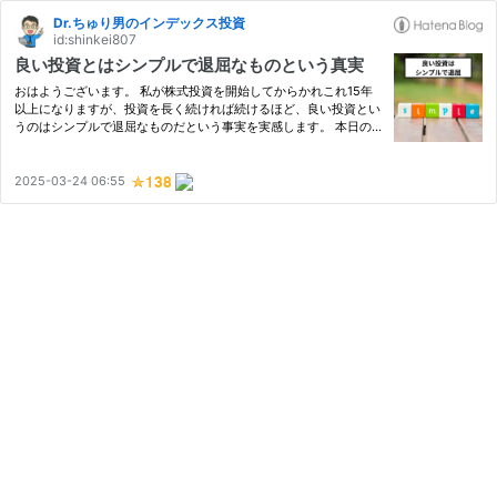
Dr.ちゅり男のインデックス投資
id:shinkei807
良い投資とはシンプルで退屈なものという真実
おはようございます。 私が株式投資を開始してからかれこれ15年
以上になりますが、投資を長く続ければ続けるほど、良い投資とい
うのはシンプルで退屈なものだという事実を実感します。 本日の
記事の要点は以下の通りです。 1. 毎日刺激的な投資は楽しいが、
長続きしない 2. 生涯にわたって保有し続ければ、平均点でも十
分…
2025-03-24 06:55