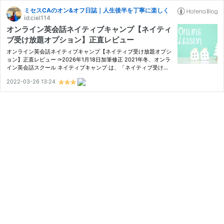
ミセスCAのオン&オフ日誌｜人生後半を丁寧に楽しく
id:ciel114
オンライン英会話ネイティブキャンプ【ネイティ
ブ受け放題オプション】正直レビュー
オンライン英会話ネイティブキャンプ【ネイティブ受け放題オプシ
ョン】正直レビュー ✑2026年1月18日加筆修正 2021年冬、オンラ
イン英会話スクール ネイティブキャンプ は、「ネイティブ受け放
題プラン」を導入した。 アメリカ人・イギリス人・カナダ人・オ
2022-03-26 13:24
ーストラリア人・ニュージーランド人など。 英語を母語とする講
師…