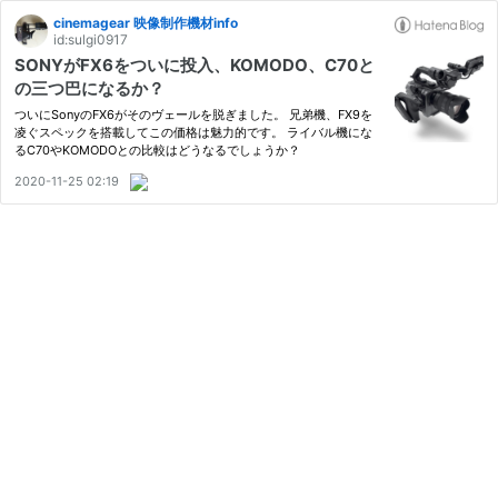
cinemagear 映像制作機材info
id:sulgi0917
SONYがFX6をついに投入、KOMODO、C70と
の三つ巴になるか？
ついにSonyのFX6がそのヴェールを脱ぎました。 兄弟機、FX9を
凌ぐスペックを搭載してこの価格は魅力的です。 ライバル機にな
るC70やKOMODOとの比較はどうなるでしょうか？
2020-11-25 02:19