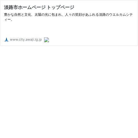
淡路市ホームページ トップページ
豊かな自然と文化、太陽の光に包まれ、人々の笑顔があふれる淡路のウエルカムシテ
ィー。
www.city.awaji.lg.jp