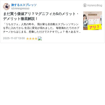
旅するエスプレッソ
id:mrespresso
まだ買う価値アリ？マグニフィカSのメリット・
デメリット徹底解説！
「うちカフェ」人気の昨今。 我が家も全自動エスプレッソマシン
を手に入れてから 生活に変化が現れました。 毎朝淹れたてのカプ
チーノからはじまる、想像しただけでステキでしょ？ 色々あるマ
シンの中でも、デロンギの全自動コーヒーマシン マグニフィカS
2025-11-07 13:00
（DeLonghi Magnifica S）は発売から年数が経っているモデルな
がら…