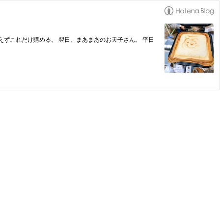
ずこれだけ購める。 翌日、まあまあのお天子さん。 平日