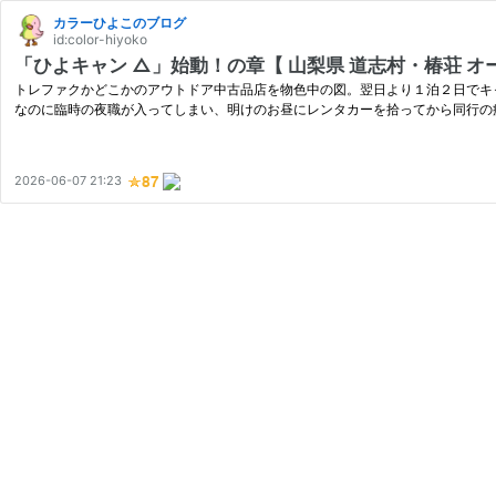
カラーひよこのブログ
id:color-hiyoko
「ひよキャン △」始動！の章【 山梨県 道志村・椿荘 オ
トレファクかどこかのアウトドア中古品店を物色中の図。翌日より１泊２日でキャ
なのに臨時の夜職が入ってしまい、明けのお昼にレンタカーを拾ってから同行の痴
2026-06-07 21:23