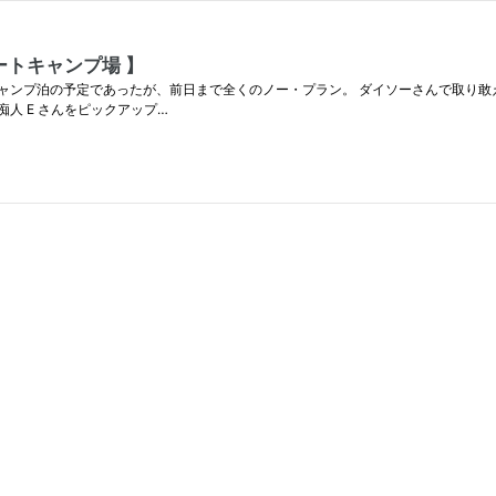
ートキャンプ場 】
ンプ泊の予定であったが、前日まで全くのノー・プラン。 ダイソーさんで取り敢え
人 E さんをピックアップ…