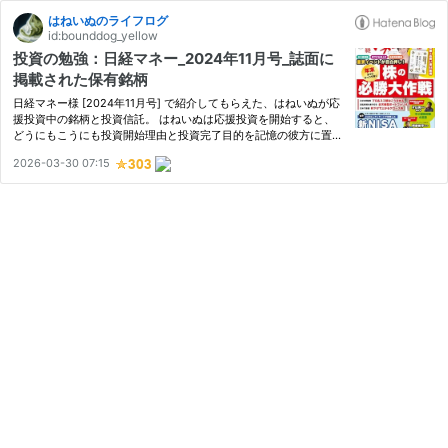
はねいぬのライフログ
id:bounddog_yellow
投資の勉強：日経マネー_2024年11月号_誌面に
掲載された保有銘柄
日経マネー様 [2024年11月号] で紹介してもらえた、はねいぬが応
援投資中の銘柄と投資信託。 はねいぬは応援投資を開始すると、
どうにもこうにも投資開始理由と投資完了目的を記憶の彼方に置き
去りにして、購入株価と目標株価しかチェックしなくなりがち。最
2026-03-30 07:15
近は配当金と配当利回りする放置するから、情報誌でピックアッ
プ…