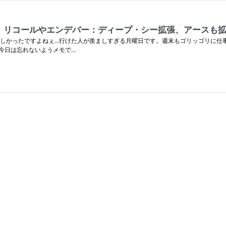
！リコールやエンデバー：ディープ・シー拡張、アースも
しかったですよねぇ...行けた人が羨ましすぎる月曜日です。週末もゴリッゴリに
今日は忘れないようメモで…