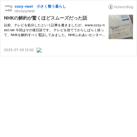
cozy-nest 小さく整う暮らし
id:cozynest
NHKの解約が驚くほどスムーズだった話
以前、テレビを処分したという記事を書きましたが、www.cozy-n
est.net 今回はその後日談です。 テレビを捨ててからしばらく経っ
て、NHKを解約すべく電話してみました。NHKふれあいセンター 0
570-077-077www.nhk-cs.jp 電話口で「解約したい」と伝える
と、専用の解約届が郵送されてきます。 記入するのは以下の項
目。 ・「…
2025-07-29 12:00