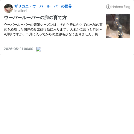
ザリガニ・ウーパールーパーの世界
id:alleni
ウーパールーパーの卵の育て方
ウーパールーパーの繁殖シーズンは、冬から春にかけての水温の変
化を経験した個体のみ繁殖行動に入ります。大まかに言うと11月～
4月頃ですが、５月に入ってからの産卵も少なくありません。気温
が上昇してからの稚魚飼育は、ちょっと苦戦すると思います。今
期、リューシースティックのペアが５月になってから繁殖行動に入
っ…
2026-05-21 00:00