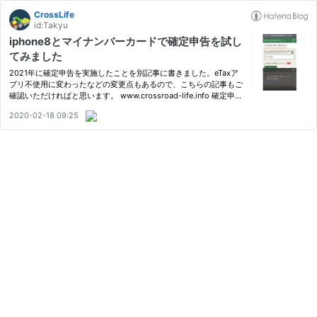
CrossLife
id:Takyu
iphone8とマイナンバーカードで確定申告を試し
てみました
2021年に確定申告を実施したことを別記事に書きました。eTaxア
プリ不使用に変わったなどの変更点もあるので、こちらの記事もご
確認いただければと思います。 www.crossroad-life.info 確定申告
が、スマートフォンでできるようになっています。 今回は確定申
2020-02-18 09:25
告をスマートフォン (iPhone) で実施する方法をまとめました。
な…