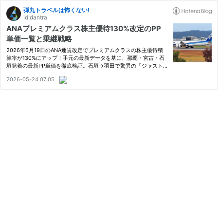
弾丸トラベルは怖くない!
id:dantra
ANAプレミアムクラス株主優待130%改定のPP
単価一覧と乗継戦略
2026年5月19日のANA運賃改定でプレミアムクラスの株主優待積
算率が130%にアップ！手元の最新データを基に、那覇・宮古・石
垣発着の最新PP単価を徹底検証。石垣→羽田で驚異の「ジャスト4,
000PP」を叩き出す最強の那覇乗継ルートの魅力と注意点を解説し
2026-05-24 07:05
ます。