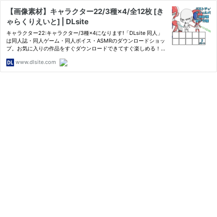
【画像素材】キャラクター22/3種×4/全12枚 [き
ゃらくりえいと] | DLsite
キャラクター22:キャラクター/3種×4になります!「DLsite 同人」
は同人誌・同人ゲーム・同人ボイス・ASMRのダウンロードショッ
プ。お気に入りの作品をすぐダウンロードできてすぐ楽しめる！毎
日更新しているのであなたが探している作品にきっと出会えます。
www.dlsite.com
国内最大級の二次元総合ダウンロードショップ「DLsite」！