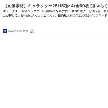
【画像素材】キャラクター25/15種×4/全60枚 [きゃらくりえ
キャラクター25:キャラクター/15種×4になります!「DLsite 同人」は
たが探している作品にきっと出会えます。国内最大級の二次元総合ダウンロードショ
www.dlsite.com