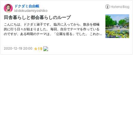
ドクダミ自由帳
id:dokudamiyoshiko
田舎暮らしと都会暮らしのループ
こんにちは、ドクダミ淑子です。 臨月に入ってから、散歩を積極
的に行う日々が始まりました。 毎回、自分でテーマを作っている
のですが、ある時期のテーマは、「公園を巡る」でした。 これか
ら、子育てをしていくと、きっとお世話になるだろう、公園。
色々な時間帯で見に行きつつ、どういう層がどういう時間帯に遊ん
でい…
2020-12-19 20:00