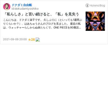
ドクダミ自由帳
id:dokudamiyoshiko
「私らしさ」と言い続けると、「私」を見失う
こんにちは、ドクダミ淑子です。 久しぶりに（といっても1週間ぶ
りくらいか？）、はあちゅうさんのブログを見ました。 最近の私
は、ウォッチャーらしからぬ体たらくで、ONE PIECEを90冊読み
終わってゴールデンカムイを読んでいる状況で、ゴールデンカムイ
＞＞＞＞＞＞はあちゅうさんウォッチングになっています。 幸い
にし…
2021-09-09 20:00