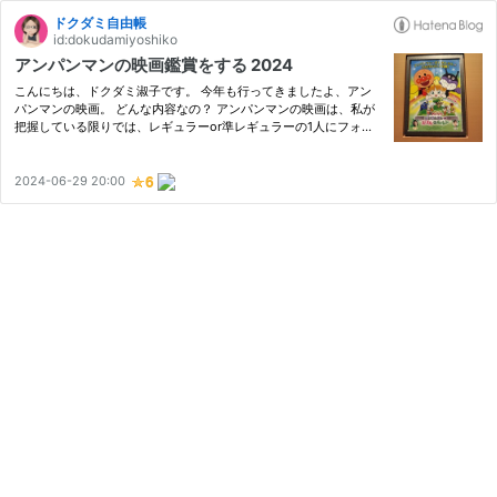
ドクダミ自由帳
id:dokudamiyoshiko
アンパンマンの映画鑑賞をする 2024
こんにちは、ドクダミ淑子です。 今年も行ってきましたよ、アン
パンマンの映画。 どんな内容なの？ アンパンマンの映画は、私が
把握している限りでは、レギュラーor準レギュラーの1人にフォー
カスして、そのキャラ＋ナントカ国のカントカちゃんみたいな映画
オリジナルキャラとの交流をしていく感じ。 まぁよくあるアニメ
の…
2024-06-29 20:00