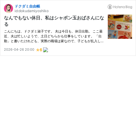
ドクダミ自由帳
id:dokudamiyoshiko
なんでもない休日、私はシャボン玉おばさんにな
る
こんにちは、ドクダミ淑子です。 夫は今日も、休日出勤。 ここ最
近、夫は忙しいようで、土日どちらかも仕事をしています。 「出
勤」と書いたけれども、実際の職場は家なので、子どもが乱入して
仕事の妨げにならないように、私と子の2人は外出しなければいけ
2026-04-26 20:00
ない。 別に「しなければいけない」わけじゃないけど、子どもも
私…