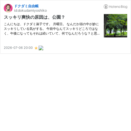
ドクダミ自由帳
id:dokudamiyoshiko
スッキリ爽快の原因は、公園？
こんにちは、ドクダミ淑子です。 月曜日。 なんだか頭の中が妙に
スッキリしている気がする。 午前中なんてスッキリどころではな
く、午後になってもそれは続いていて、何でなんだろうな？と思っ
て前日何をしたか思い返してみた。 特になんてことのない、ワン
オペの日曜日だったんだけれども。 その日は公園でした 日曜日
は…
2026-07-06 20:00