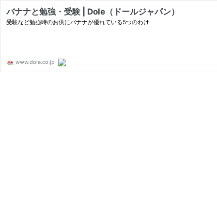
バナナと勉強・受験 | Dole（ドールジャパン）
受験など勉強時のお供にバナナが優れている5つのわけ
www.dole.co.jp