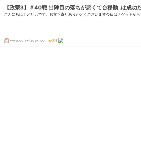
【政宗3】＃40戦 出陣目の落ちが悪くて台移動‥は成
こんにちは！どりぃです。お立ち寄りありがとうございます今日はナゲットから食べる派です???????
www.dory-itadaki.com