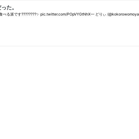
功だった。
?✨ pic.twitter.com/POpVYGtNhX— どりぃ (@kokorowomoyase