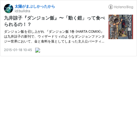
太陽がまぶしかったから
id:bulldra
九井諒子『ダンジョン飯』〜「動く鎧」って食べ
られるの！？
ダンジョン飯を召し上がれ 『ダンジョン飯 1巻 (HARTA COMIX)』
は九井諒子の新刊で、ウィザードリィのようなダンジョンファンタ
ジー世界において、金と食料を落としてしまった主人公パーティ
が、現地調達した魔物を料理しながら冒険を続ける物語である。当
2015-01-18 10:45
初はドン引き気味だった主人公パーティに、魔物料理を研究して１
０…