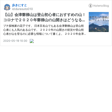
歩きにすと
id:durasuto010
【山】会津磐梯山は登山初心者におすすめの山！
コロナで２０２０年磐梯山の山開きはどうなる
の？登山に必要な装備と情報
プチ探検家の花子です。 日本百名山でもある会津磐梯山は登山初
心者にも人気のある山です。 ２０２０年の山開きの状況や登山初
心者が山を登るのに必要な情報について書くよ。 ２０２０年会津
磐梯山の山開き 登山初心者に人気の理由。磐梯山 日本百名山の磐
2020-05-19 10:30
梯山で登山デビュー 初心者が登りやすい八方台 猪苗代湖や噴火口
跡…