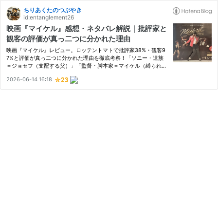
ちりあくたのつぶやき
id:entanglement26
映画『マイケル』感想・ネタバレ解説｜批評家と
観客の評価が真っ二つに分かれた理由
映画『マイケル』レビュー。ロッテントマトで批評家38%・観客9
7%と評価が真っ二つに分かれた理由を徹底考察！「ソニー・遺族
＝ジョセフ（支配する父）」「監督・脚本家＝マイケル（縛られる
息子）」という、制作舞台裏に隠された歪すぎるメタ構造とプロパ
2026-06-14 16:18
ガンダ性を紐解きます。