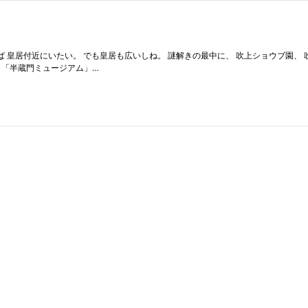
あれば 皇居付近にいたい。 でも皇居も広いしね。 謎解きの最中に、 吹上ショウブ園、
？ 「半蔵門ミュージアム」…