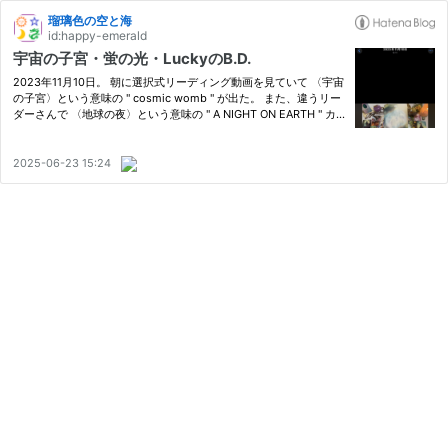
瑠璃色の空と海
id:happy-emerald
宇宙の子宮・蛍の光・LuckyのB.D.
2023年11月10日。 朝に選択式リーディング動画を見ていて 〈宇宙
の子宮〉という意味の " cosmic womb " が出た。 また、違うリー
ダーさんで 〈地球の夜〉という意味の " A NIGHT ON EARTH " カ
ードが出た。 このリーダーさんは、 「今日は、〈宇宙の子宮〉の
ような 意味に感じる」と、そんな風にリーディング していたと
思…
2025-06-23 15:24