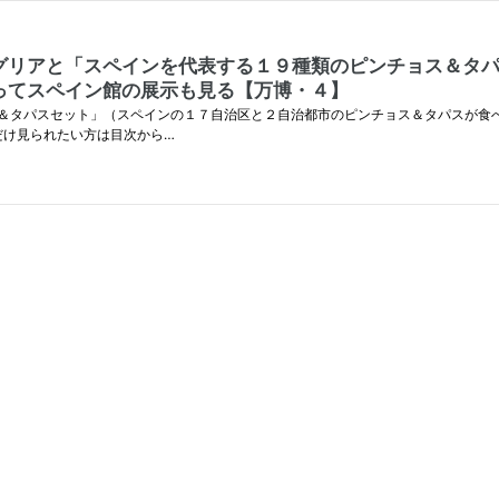
グリアと「スペインを代表する１９種類のピンチョス＆タ
ってスペイン館の展示も見る【万博・４】
＆タパスセット」（スペインの１７自治区と２自治都市のピンチョス＆タパスが食べ
だけ見られたい方は目次から…