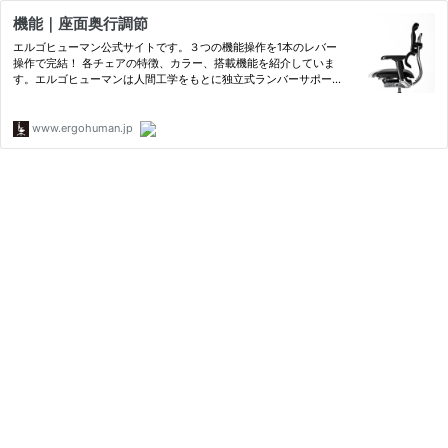
機能｜座面奥行調節
エルゴヒューマン公式サイトです。３つの機能操作を1本のレバー
操作で完結！ 各チェアの特徴、カラー、搭載機能を紹介していま
す。エルゴヒューマンは人間工学をもとに独立式ランバーサポート
のフィット感とサポートに重点を置いて設計された高機能チェアで
す。
www.ergohuman.jp