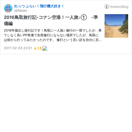
れっつ ふらい！飛行機大好き！
id:fenec
2016鳥取旅行記-コナン空港！一人旅♪① -準
備編
2016年蔵出し旅行記です！鳥取に一人旅♪ 修行の一環でしたが、果
てしなく高いPP単価で全然修行にならない場所でしたが、鳥取に
は前から行ってみたかったのです。 修行という言い訳を自分に言
い聞かせて鳥取に向かいました♪ 羽田からだとPPが貯まりにくい
2017-02-03 22:01
羽田-鳥取間の基本区間マイルは328マイル。 大阪が280マイルで
すか…