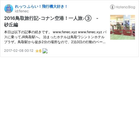
れっつ ふらい！飛行機大好き！
id:fenec
2016鳥取旅行記-コナン空港！一人旅♪③ -
砂丘編
本日は以下の記事の続きです。 www.fenec.xyz www.fenec.xyz バ
スに乗ってJR鳥取駅へ。 泊まったホテルは鳥取ワシントンホテル
プラザ。鳥取駅から徒歩2分の場所なので、2泊3日の行動のベース
は JR鳥取駅。 【公式】鳥取ワシントンホテルプラザ | 駅から徒歩
2017-02-08 00:12
2分！ ひとまず大きな荷物をホテルに預けて散策開始です。 ▼JR
鳥…