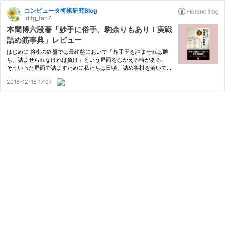
コンピュータ将棋研究Blog
id:fg_fan7
本間博六段著「妙手に俗手、駒余りもあり！実戦
詰め筋事典」レビュー
はじめに 将棋の終盤では最終盤において「相手玉を詰ませれば勝
ち、詰ませられなければ負け」という局面をむかえる時がある。
そういった局面で詰ますために私たちは日頃、詰め将棋を解いてい
るわけだが、実戦では詰め将棋の本で出てくるように、必ず持ち駒
2018-12-15 17:07
を使い切ることや駒余り、そして余詰に関しては考慮する必要性
は…