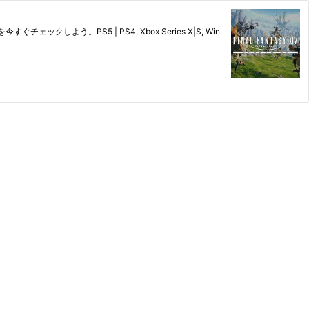
よう。PS5 | PS4, Xbox Series X|S, Win