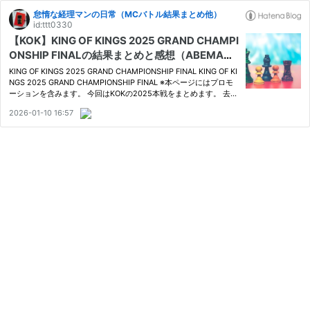
怠惰な経理マンの日常（MCバトル結果まとめ他）
id:ttt0330
【KOK】KING OF KINGS 2025 GRAND CHAMPI
ONSHIP FINALの結果まとめと感想（ABEMA観
戦）
KING OF KINGS 2025 GRAND CHAMPIONSHIP FINAL KING OF KI
NGS 2025 GRAND CHAMPIONSHIP FINAL ※本ページにはプロモ
ーションを含みます。 今回はKOKの2025本戦をまとめます。 去年
は9forが制し、YouTubeにも決勝動画が上がっていました。 今回の
2026-01-10 16:57
ABEMAは前売りが4,800円と去年より300円アップ www.finance-
accounting-value.…