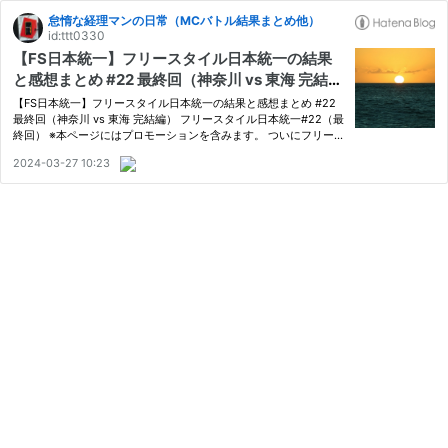
怠惰な経理マンの日常（MCバトル結果まとめ他）
id:ttt0330
【FS日本統一】フリースタイル日本統一の結果
と感想まとめ #22 最終回（神奈川 vs 東海 完結
編）
【FS日本統一】フリースタイル日本統一の結果と感想まとめ #22
最終回（神奈川 vs 東海 完結編） フリースタイル日本統一#22（最
終回） ※本ページにはプロモーションを含みます。 ついにフリース
タイル日本統一の最終回 神奈川と東海、どちらが日本を統一する
2024-03-27 10:23
のか決まります。 前回のエピソードはこちら www.finance-acco
u…