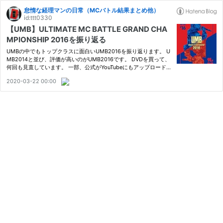
怠惰な経理マンの日常（MCバトル結果まとめ他）
id:ttt0330
【UMB】ULTIMATE MC BATTLE GRAND CHA
MPIONSHIP 2016を振り返る
UMBの中でもトップクラスに面白いUMB2016を振り返ります。 U
MB2014と並び、評価が高いのがUMB2016です。 DVDを買って、
何回も見直しています。 一部、公式がYouTubeにもアップロードし
ていますが、当然全てではありません。 本日はそんなUMB2016を
2020-03-22 00:00
振り返ります。 UMBの中でもトップクラスに面白いUMB2016を振
り返ります。 …