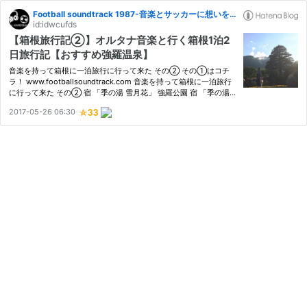
Football soundtrack 1987-音楽とサッカーに想いを馳せる雑記‐
id:idwcufds
【箱根旅行記②】オルタナ音楽と行く箱根1泊2
日旅行記【おすすめ強羅温泉】
音楽を持って箱根に一泊旅行に行って来た その② その①はコチ
ラ！ www.footballsoundtrack.com 音楽を持って箱根に一泊旅行
に行って来た その② 宿 「季の湯 雪月花」 強羅公園 宿 「季の湯
雪月花」 今回泊まったのは「季の湯 雪月花」。前にも泊まった事
2017-05-26 06:30
があって凄く良い宿だったので今回もここだ。 強羅駅の目の前、
歩い…