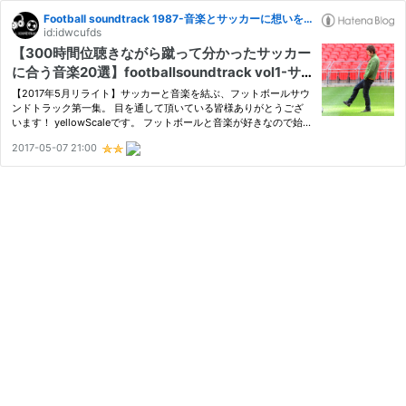
Football soundtrack 1987-音楽とサッカーに想いを馳せる雑記‐
id:idwcufds
【300時間位聴きながら蹴って分かったサッカー
に合う音楽20選】footballsoundtrack vol1-サ
ッカーに合うオルタナティブロックを探す旅【定
【2017年5月リライト】サッカーと音楽を結ぶ、フットボールサウ
番のROCK】
ンドトラック第一集。 目を通して頂いている皆様ありがとうござ
います！ yellowScaleです。 フットボールと音楽が好きなので始め
たこのブログ。 さらに職業柄・趣味柄、音楽を聴きながらボール
2017-05-07 21:00
を蹴る事が多い。 なので、音楽とフットボールを繋げられる様な
事…