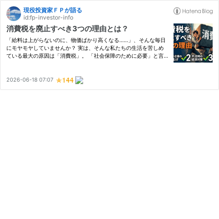
現役投資家ＦＰが語る
id:fp-investor-info
消費税を廃止すべき3つの理由とは？
「給料は上がらないのに、物価ばかり高くなる……」、そんな毎日
にモヤモヤしていませんか？ 実は、そんな私たちの生活を苦しめ
ている最大の原因は「消費税」。 「社会保障のために必要」と言
われてきた消費税ですが、実際は経済を冷え込ませて庶民を苦しめ
る多くの欠陥を抱えています。 今回の記事では、私たち庶民の生
活を…
2026-06-18 07:07