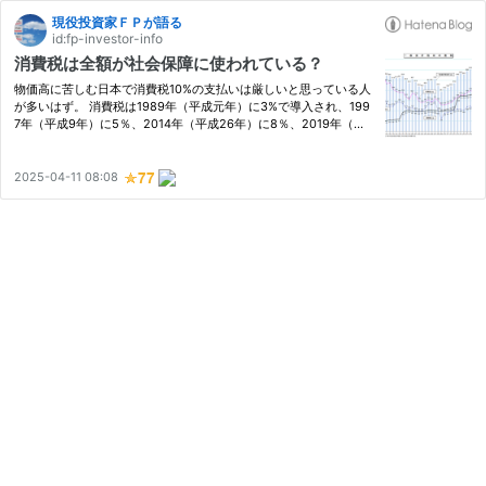
現役投資家ＦＰが語る
id:fp-investor-info
消費税は全額が社会保障に使われている？
物価高に苦しむ日本で消費税10%の支払いは厳しいと思っている人
が多いはず。 消費税は1989年（平成元年）に3%で導入され、199
7年（平成9年）に5％、2014年（平成26年）に8％、2019年（令
和元年）に10%まで引き上げられてきました。 社会保障の財源であ
れば増税やむなしと納得してきた人も多いでしょう？ 先日も記者
会見で…
2025-04-11 08:08