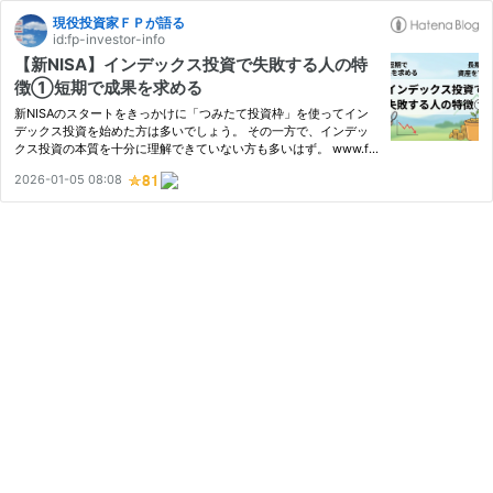
現役投資家ＦＰが語る
id:fp-investor-info
【新NISA】インデックス投資で失敗する人の特
徴①短期で成果を求める
新NISAのスタートをきっかけに「つみたて投資枠」を使ってイン
デックス投資を始めた方は多いでしょう。 その一方で、インデッ
クス投資の本質を十分に理解できていない方も多いはず。 www.fpi
nv7.com インデックス投資の本質が分かっていないと、途中で挫折
2026-01-05 08:08
してしまうケースも少なくありません。 そこで、 投資初心者がイ
ン…