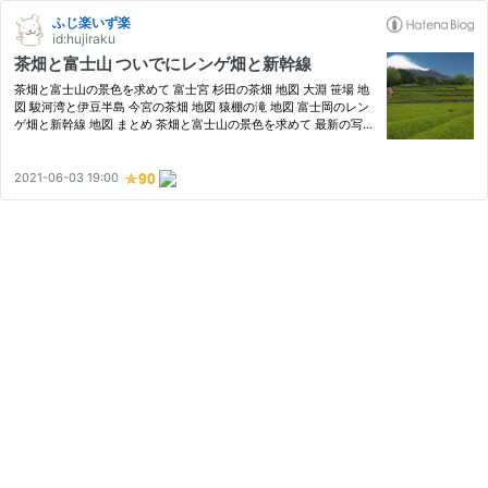
ふじ楽いず楽
id:hujiraku
茶畑と富士山 ついでにレンゲ畑と新幹線
茶畑と富士山の景色を求めて 富士宮 杉田の茶畑 地図 大淵 笹場 地
図 駿河湾と伊豆半島 今宮の茶畑 地図 猿棚の滝 地図 富士岡のレン
ゲ畑と新幹線 地図 まとめ 茶畑と富士山の景色を求めて 最新の写真
をお届けしたいところですが、今回は一ヶ月ほど前の写真です。ゴ
ールデンウイーク直前ですね。 八十八夜は5月1日でした。…
2021-06-03 19:00