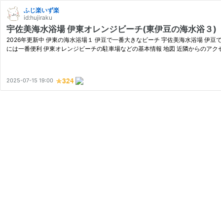
ふじ楽いず楽
id:hujiraku
宇佐美海水浴場 伊東オレンジビーチ(東伊豆の海水浴３)
2026年更新中 伊東の海水浴場１ 伊豆で一番大きなビーチ 宇佐美海水浴場 伊
には一番便利 伊東オレンジビーチの駐車場などの基本情報 地図 近隣からのアク
2025-07-15 19:00