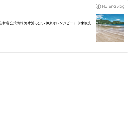
駐車場 公式情報 海水浴っぽい 伊東オレンジビーチ 伊東観光