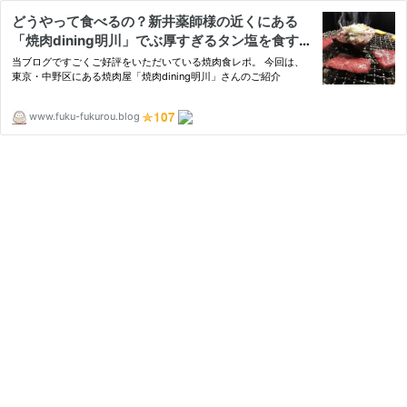
どうやって食べるの？新井薬師様の近くにある
「焼肉dining明川」でぶ厚すぎるタン塩を食す｜
福ふくろう
当ブログですごくご好評をいただいている焼肉食レポ。 今回は、
東京・中野区にある焼肉屋「焼肉dining明川」さんのご紹介
www.fuku-fukurou.blog