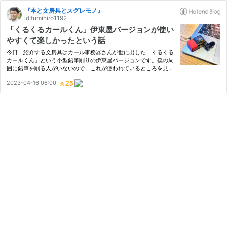
『本と文房具とスグレモノ』
id:fumihiro1192
「くるくるカールくん」伊東屋バージョンが使い
やすくて楽しかったという話
今日、紹介する文房具はカール事務器さんが世に出した「くるくる
カールくん」という小型鉛筆削りの伊東屋バージョンです。僕の周
囲に鉛筆を削る人がいないので、これが使われているところを見た
ことがないのですが、実にギミックで便利です。大人の僕は、この
2023-04-16 06:00
ストラップ付きという部分を利用して、ペンケースに付けていざ…