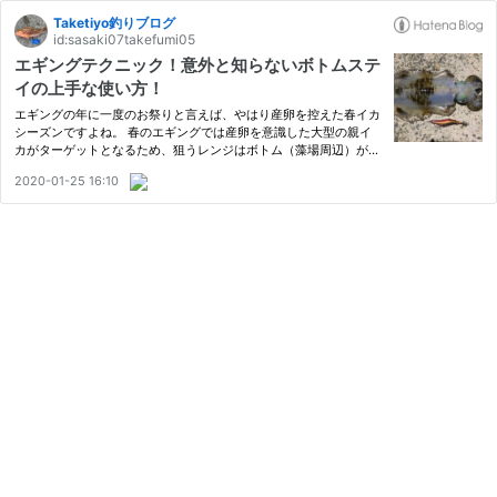
Taketiyo釣りブログ
id:sasaki07takefumi05
エギングテクニック！意外と知らないボトムステ
イの上手な使い方！
エギングの年に一度のお祭りと言えば、やはり産卵を控えた春イカ
シーズンですよね。 春のエギングでは産卵を意識した大型の親イ
カがターゲットとなるため、狙うレンジはボトム（藻場周辺）が中
心となります。 したがってボトムを上手に攻略する人が春のエギ
2020-01-25 16:10
ングシーズンでコンスタントに釣果を出している模様です。 さて
今…