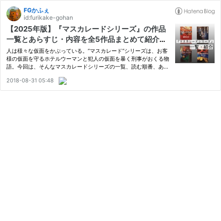
FGかふぇ
id:furikake-gohan
【2025年版】『マスカレードシリーズ』の作品
一覧とあらすじ・内容を全5作品まとめて紹介す
る【東野圭吾】
人は様々な仮面をかぶっている。”マスカレード”シリーズは、お客
様の仮面を守るホテルウーマンと犯人の仮面を暴く刑事がおくる物
語。今回は、そんなマスカレードシリーズの一覧、読む順番、あら
すじ等を紹介していく。 目次 ”マスカレード”シリーズとは？ 特
2018-08-31 05:48
徴・見所 1.『マスカレード・ホテル』 ──あらすじ ──名コンビ
誕…